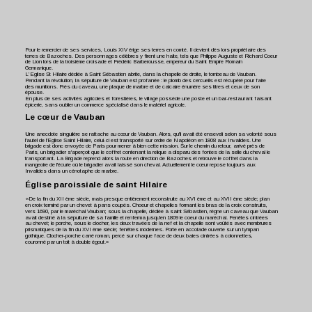
Pour le remercier de ses services, Louis XIV érige ses terres en comté. Il devient dès lors propriétaire des 
terres de Bazoches. Des personnages célèbres y firent une halte, tels que Philippe Auguste et Richard Coeur 
de Lion lors de la troisième croisade et Frédéric Barberousse, empereur du Saint Empire Romain 
Germanique.
L’Eglise St Hilaire dédiée à Saint Sébastien abrite, dans la chapelle de droite, le tombeau de Vauban. 
Pendant la révolution, la sépulture de Vauban est profanée : le plomb des cercueils est récupéré pour faire 
des munitions. Près du caveau, une plaque de marbre et de calcaire énumère ses titres et ceux de son 
épouse.
En plus de ses activités agricoles et forestières, le village possède une poste et un bar-restaurant faisant 
épicerie, sans oublier un commerce spécialisé dans le matériel agricole.
Le cœur de Vauban
U
ne anecdote singulière se rattache au cœur de Vauban. Alors, qu'il avait été enseveli selon sa volonté sous 
l'autel de l'Eglise Saint Hilaire, celui-ci est transporté sur ordre de Napoléon en 1808 aux Invalides. Une 
brigade est donc envoyée de Paris pour mener à bien cette mission. Sur le chemin du retour, arrivé près de 
Paris, un brigadier s'aperçoit que le coffret contenant la relique a disparu des fontes de la selle du cheval le 
transportant. La Brigade reprend alors la route en direction de Bazoches et retrouve le coffret dans la 
mangeoire de l'écurie où le brigadier avait laissé son cheval. Actuellement le cœur repose toujours aux 
Invalides dans un cénotaphe de marbre.
Église paroissiale de saint Hilaire 
«De la fin du XII ème siècle, mais presque entièrement reconstruite au XVI ème et au XVII ème siècle; plan 
en croix terminé par un chevet à pans coupés. Choeur et chapelles formant les bras de la croix construits, 
vers 1690, par le maréchal Vauban; sous la chapelle, dédiée à saint Sébastien, règne un caveau que Vauban 
avait destiné à la sépulture de sa famille et renferma jusqu'en 1809 le coeur du maréchal. Fenêtes cintrées 
au chevet; le porche, sous le clocher, les deux travées de la nef et la chapelle sont voûtés avec membrures 
prismatiques de la fin du XVI ème siècle; fenêtres modernes. Porte en accolade ouverte sur un tympan 
gothique. Clocher-porche carré roman, percé sur chaque face de deux baies cintrées à colonnettes, 
couronné par un toit à double égout.»